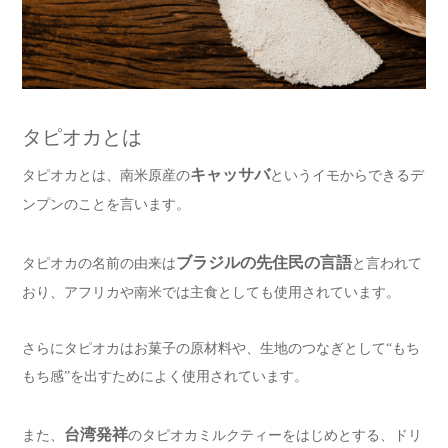
タピオカとは
キャッサバ
タピオカとは、南米原産の
というイモからできるデ
ンプンのことを言います。
ブラジルの先住民の言語
タピオカの名前の由来は
と言われて
おり、アフリカや南米では主食としても使用されています。
さらにタピオカはお菓子の原材料や、生地のつなぎとして“もち
もち感”を出すためによく使用されています。
台湾発祥
また、
のタピオカミルクティーをはじめとする、ドリ