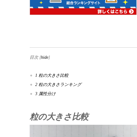
目次
[
hide
]
1
粒の大きさ比較
2
粒の大きさランキング
3
属性分け
粒の大きさ比較