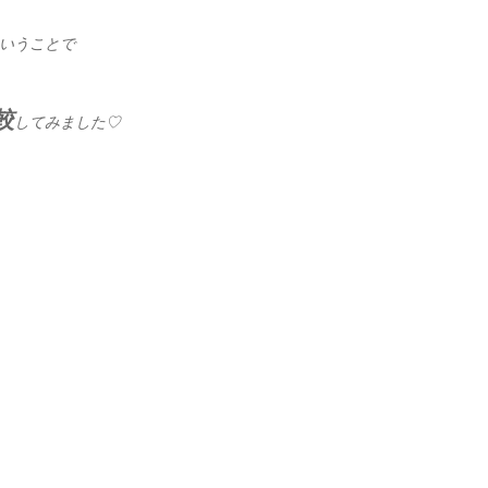
いうことで
較
してみました♡