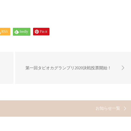
RSS
feedly
Pin it
第一回タピオカグランプリ2020決戦投票開始！
お知らせ一覧