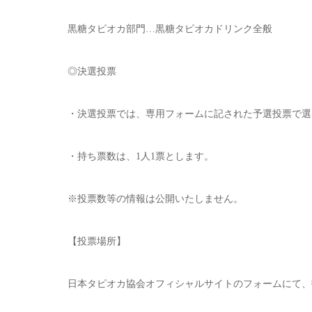
黒糖タピオカ部門…黒糖タピオカドリンク全般
◎決選投票
・決選投票では、専用フォームに記された予選投票で選
・持ち票数は、1人1票とします。
※投票数等の情報は公開いたしません。
【投票場所】
日本タピオカ協会オフィシャルサイトのフォームにて、