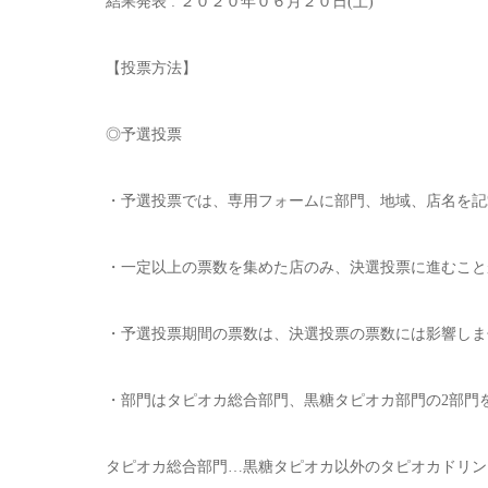
結果発表 : ２０２０年０６月２０日(土)
【投票方法】
◎予選投票
・予選投票では、専用フォームに部門、地域、店名を記
・一定以上の票数を集めた店のみ、決選投票に進むこと
・予選投票期間の票数は、決選投票の票数には影響しま
・部門はタピオカ総合部門、黒糖タピオカ部門の2部門
タピオカ総合部門…黒糖タピオカ以外のタピオカドリン