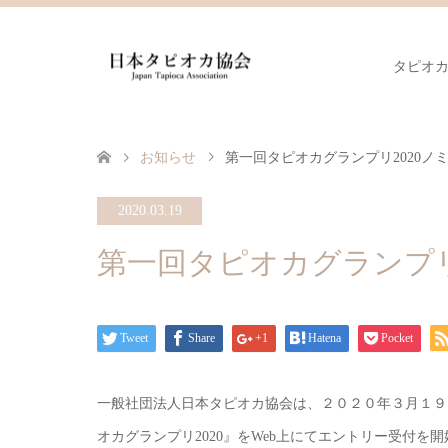
タピオ
お知らせ
第一回タピオカグランプリ2020ノ
2020.03.19
第一回タピオカグランプリ
Tweet
Share
+1
Hatena
Pocket
一般社団法人日本タピオカ協会は、２０２０年３月１９
オカグランプリ2020』をWeb上にてエントリー受付を